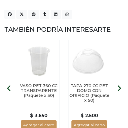
TAMBIÉN PODRÍA INTERESARTE
VASO PET 360 CC
TAPA 270 CC PET
SE
ARA
TRANSPARENTE
DOMO CON
EC
360
(Paquete x 50)
ORIFICIO (Paquete
...
x 50)
$ 3.650
$ 2.500
ro
Agregar al carro
Agregar al carro
A