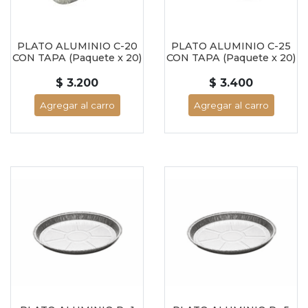
PLATO ALUMINIO C-20
PLATO ALUMINIO C-25
CON TAPA (Paquete x 20)
CON TAPA (Paquete x 20)
$ 3.200
$ 3.400
Agregar al carro
Agregar al carro