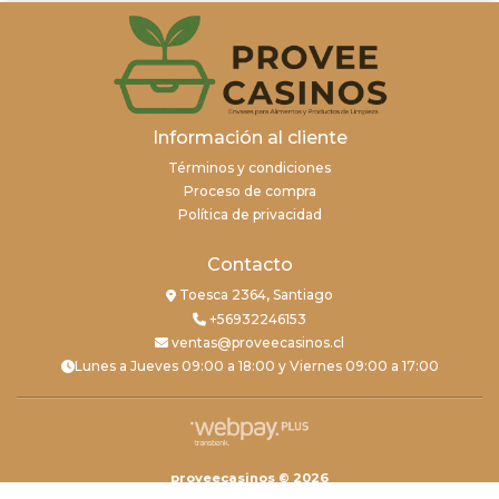
Información al cliente
Términos y condiciones
Proceso de compra
Política de privacidad
Contacto
Toesca 2364, Santiago
+56932246153
ventas@proveecasinos.cl
Lunes a Jueves 09:00 a 18:00 y Viernes 09:00 a 17:00
proveecasinos © 2026