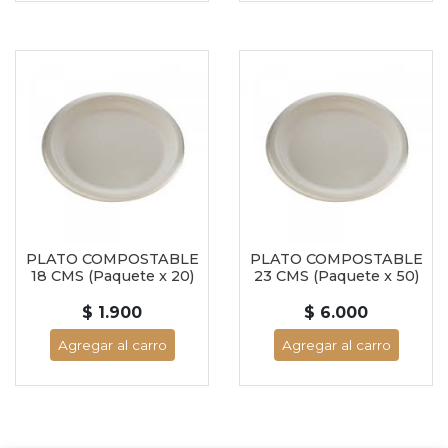
PLATO COMPOSTABLE
PLATO COMPOSTABLE
18 CMS (Paquete x 20)
23 CMS (Paquete x 50)
$ 1.900
$ 6.000
Agregar al carro
Agregar al carro