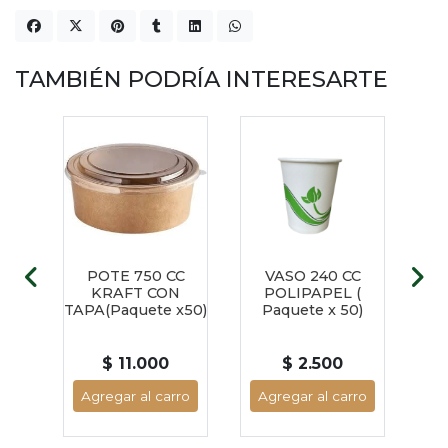
TAMBIÉN PODRÍA INTERESARTE
LO
POTE 750 CC
VASO 240 CC
CU
 80
KRAFT CON
POLIPAPEL (
TAPA(Paquete x50)
Paquete x 50)
TU
$ 11.000
$ 2.500
ro
Agregar al carro
Agregar al carro
A