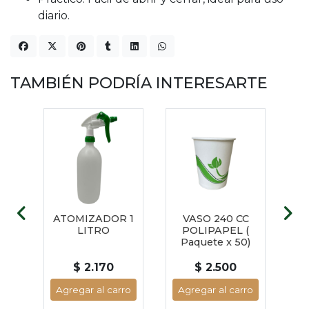
diario.
TAMBIÉN PODRÍA INTERESARTE
C
ATOMIZADOR 1
VASO 240 CC
B
L
LITRO
POLIPAPEL (
NEG
0)
Paquete x 50)
$ 2.170
$ 2.500
ro
Agregar al carro
Agregar al carro
A