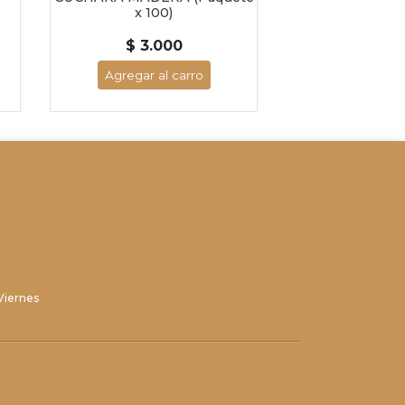
x 100)
TAPA (Paque
$ 3.000
$ 3.2
Agregar al carro
Agregar al
Viernes