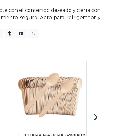
ote con el contenido deseado y cierra con
miento seguro. Apto para refrigerador y
CUCHARA MADERA (Paquete
PLATO ALUMINI