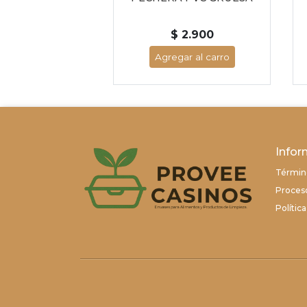
aquete x 20)
 3.200
$ 2.900
ar al carro
Agregar al carro
Infor
Términ
Proces
Polític