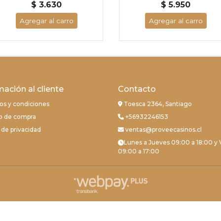
$ 3.630
$ 5.950
Agregar al carro
Agregar al carro
mación al cliente
Contacto
os y condiciones
Toesca 2364, Santiago
o de compra
+56932246153
a de privacidad
ventas@proveecasinos.cl
Lunes a Jueves 09:00 a 18:00 y 
09:00 a 17:00
proveecasinos © 2026
Creado por
Bsale