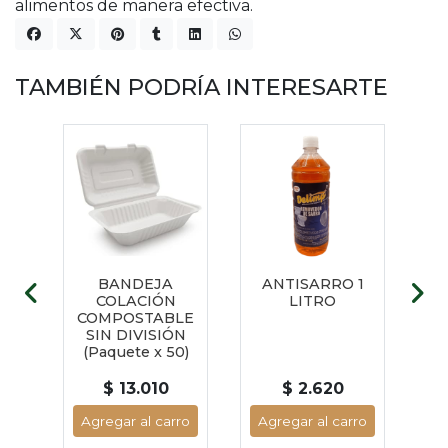
alimentos de manera efectiva.
TAMBIÉN PODRÍA INTERESARTE
0.50
BANDEJA
ANTISARRO 1
23
COLACIÓN
LITRO
CAN
0)
COMPOSTABLE
x
SIN DIVISIÓN
(Paquete x 50)
$ 13.010
$ 2.620
ro
Agregar al carro
Agregar al carro
A