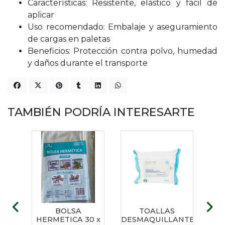
Características: Resistente, elástico y fácil de
aplicar
Uso recomendado: Embalaje y aseguramiento
de cargas en paletas
Beneficios: Protección contra polvo, humedad
y daños durante el transporte
TAMBIÉN PODRÍA INTERESARTE
0.50
BOLSA
TOALLAS
BOL
23
HERMETICA 30 x
DESMAQUILLANTES
B