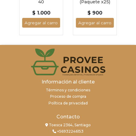
0)
40
(Paquete x25)
(
$ 1.000
$ 900
ro
Agregar al carro
Agregar al carro
A
Información al cliente
Términos y condiciones
Proceso de compra
Política de privacidad
Contacto
Toesca 2364, Santiago
+56932246153