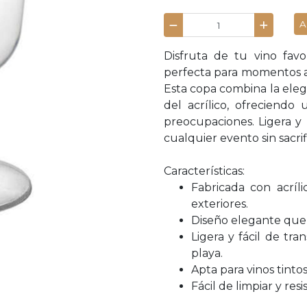
A
Disfruta de tu vino favo
perfecta para momentos al 
Esta copa combina la elega
del acrílico, ofreciendo
preocupaciones. Ligera y r
cualquier evento sin sacrifi
Características:
Fabricada con acríli
exteriores.
Diseño elegante que im
Ligera y fácil de tran
playa.
Apta para vinos tinto
Fácil de limpiar y re