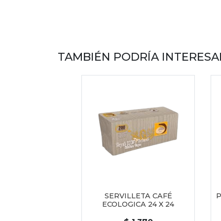
TAMBIÉN PODRÍA INTERESA
SERVILLETA CAFÉ
P
ECOLOGICA 24 X 24