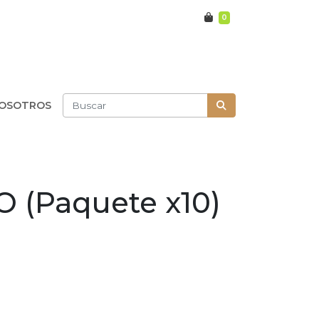
0
OSOTROS
 (Paquete x10)